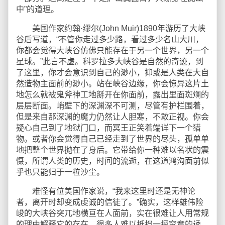
中”的道理。
美国作家约翰·缪尔(John Muir)1890年游历了大峡
谷后写道，“不管你走过多少路，看过多少名山大川，
你都会觉得大峡谷仿佛只能存在于另一个世界，另一个
星球。”此言不虚。科罗拉多大峡谷是自然的奇迹，到
了这里，你才会意识到自己的渺小，抑或是人类在大自
然造物主面前的渺小。站在峡谷边缘，你会惊异这片土
地怎么就被鬼斧神工地掰开在你面前，露出里面斑斓的
层层断面。峭壁下的深渊深不可测，尽管有护栏围着，
但是来自那深渊的魔力仍然让人胆寒，不敢正视。你会
疑心自己到了地狱门口，而冥王正笑着端详下一个猎
物。或者你会觉得自己已经走到了世界的尽头，孤单单
地把整个世界抛在了身后。它带给你一种难以名状的震
慑，所谓人类的历史，时间的流逝，在这道鸿沟面前似
乎也只能归于一粒沙尘。
难怪有位美国作家说，“我来这里时还是无神论
者，离开时却变成虔诚的信徒了。”确实，这样雄伟险
峻的大峡谷突兀地横亘在人面前，实在很难让人用常规
的理由解释它的存在。很多人难以抵挡一探究竟的诱