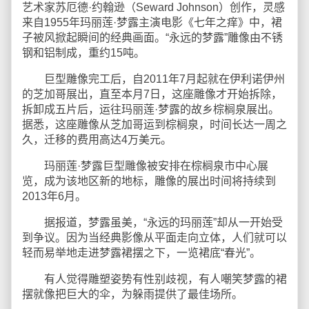
艺术家苏厄德·约翰逊（Seward Johnson）创作，灵感
来自1955年玛丽莲·梦露主演电影《七年之痒》中，裙
子被风掀起瞬间的经典画面。“永远的梦露”雕像由不锈
钢和铝制成，重约15吨。
巨型雕像完工后，自2011年7月起就在伊利诺伊州
的芝加哥展出，直至本月7日，这座雕像才开始拆除，
拆卸成五片后，运往玛丽莲·梦露的故乡棕榈泉展出。
据悉，这座雕像从芝加哥运到棕榈泉，时间长达一周之
久，迁移的费用高达4万美元。
玛丽莲·梦露巨型雕像被安排在棕榈泉市中心展
览，成为该地区新的地标，雕像的展出时间将持续到
2013年6月。
据报道，梦露虽美，“永远的玛丽莲”却从一开始受
到争议。因为当经典影像从平面走向立体，人们就可以
轻而易举地走进梦露裙摆之下，一览裙底“春光”。
有人觉得雕塑姿势有性别歧视，有人嘲笑梦露的裙
摆就像把巨大的伞，为躲雨提供了最佳场所。