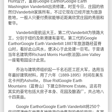
Hunt设计，富商Google EarthorGoogle Earth
Washington Vanderbilt出资修建，时至今日，庄园的依
然归Vanderbilt家族所有，不过它现在已经开放为旅游
胜地，一般人只要付费就能够近距离欣赏庄园的秀丽和
奢华。
Vanderbilt是航运大王，第二代Vanderbilt为铁路大
王，分别于纽约及新港建有豪宅。第三代的Google
EarthorGoogle Earth Vanderbilt 1887年旅游路经蓝脊
山时，看好此山风水，便决心于此处建一巨宅。于是请
当年名建筑师Richard Morris Hunt依法国Loire Valley
一座葡萄园设计此宫。
乔治与建筑师组织起一千名石匠工匠大军，选用当
年最好建筑材料，用了六年（1889-1895）时间在美东
北卡州的Ashville， Blue RidGoogle Earth
Mountains（蓝脊山）下建立Biltmore Estate。这名符
其实的豪宅包括大房子本身、花园及酿酒厂，共占地八
十四英亩。
Google EarthorGoogle Earth Vanderbilt将250个