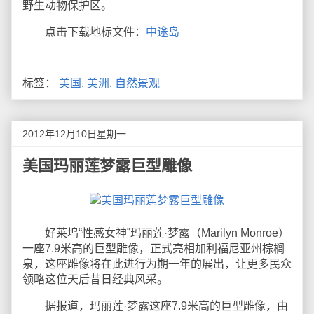
野生动物保护区。
点击下载地标文件：
中途岛
标签：
美国
,
美洲
,
自然景观
2012年12月10日星期一
美国玛丽莲梦露巨型雕像
好莱坞“性感女神”玛丽莲·梦露（Marilyn Monroe）
一座7.9米高的巨型雕像，正式亮相加利福尼亚州棕榈
泉，这座雕像将在此进行为期一年的展出，让更多民众
领略这位天后昔日经典风采。
据报道，玛丽莲·梦露这座7.9米高的巨型雕像，由