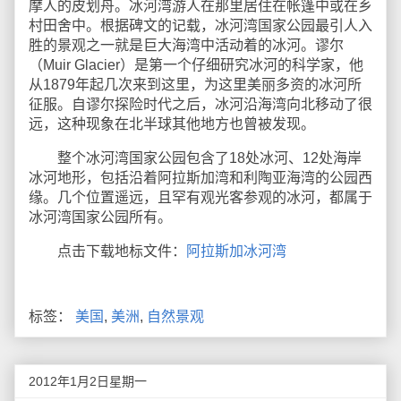
摩人的皮划舟。冰河湾游人在那里居住在帐篷中或在乡
村田舍中。根据碑文的记载，冰河湾国家公园最引人入
胜的景观之一就是巨大海湾中活动着的冰河。谬尔
（Muir Glacier）是第一个仔细研究冰河的科学家，他
从1879年起几次来到这里，为这里美丽多资的冰河所
征服。自谬尔探险时代之后，冰河沿海湾向北移动了很
远，这种现象在北半球其他地方也曾被发现。
整个冰河湾国家公园包含了18处冰河、12处海岸
冰河地形，包括沿着阿拉斯加湾和利陶亚海湾的公园西
缘。几个位置遥远，且罕有观光客参观的冰河，都属于
冰河湾国家公园所有。
点击下载地标文件：
阿拉斯加冰河湾
标签：
美国
,
美洲
,
自然景观
2012年1月2日星期一