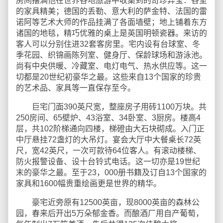
房间摆满他在世界各地旅游中收集到的奇珍异宝：各室
的家具精美；德国的丢勒、意大利的萨金特、法国的雷
诺阿等艺术大师的作品挂满了各面墙壁；地上铺着东方
诸国的地毯，精巧优雅的桌上是英国明顿瓷器。来访的
客人可以分别住进32套客房里。宅内设有台球室、冬
季花园、织锦画陈列室、健身厅、保龄球场和游泳池。
尚有中央供暖、冷藏室、电灯电气、热水供应等。这一
切都是20世纪初豪华之最。这些来自13个国家的珍贵
的艺术品、家具等一直保存至今。
巨宅门面390英尺宽，整座房子用砖1100万块。共
250房间、65壁炉、43浴室、34卧室、3厨房。楼高4
层，共102阶梯通向四楼，梯磴由大石块砌成。入门正
中厅悬挂72盏灯的大吊灯。宴会大厅中大餐桌长72英
尺，宽42英尺，一次可款待64位客人。有滚动楼梯、
防火报警设备、设十台铃式电话。这一切亦是19世纪
末的豪华之最。至于23，000册书籍及订自13个国家的
家具和1600幅贵重绘画更是世界的精华。
豪宅近旁原有12500英亩，现8000英亩的森林公
园，春来后开出5万朵郁金香。而酿酒厂用自产葡萄，