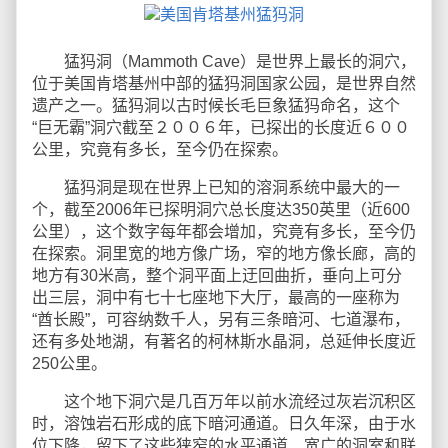
猛犸洞（Mammoth Cave）是世界上最长的洞穴，
位于美国肯塔基州中部的猛犸洞国家公园，是世界自然
遗产之一。猛犸洞以古时候长毛巨象猛犸命名，这个
“巨无霸”洞穴截至２００６年，已探出的长度近６００
公里，究竟有多长，至今仍在探索。
猛犸洞是现在世界上已知的溶洞系统中最大的一
个，截至2006年已探明洞穴总长度达350英里（近600
公里），这个数字每年都会增加，究竟有多长，至今仍
在探索。洞里宽的地方像广场，窄的地方像长廊，高的
地方有30米高，整个洞平面上迂回曲折，垂向上可分
出三层，洞中有七十七座地下大厅，最高的一座称为
“酋长殿”，可容纳数千人，另有三条暗河、七道瀑布，
还有多处地湖，有著名的柯林斯水晶洞，总延伸长度近
250公里。
这个地下洞穴是几百万年以前水流经过灰岩沉积区
时，溶蚀岩石形成的底下暗河通道。日久年深，由于水
位下降，留下了这些狭窄的水平通道、宽广的洞室和联