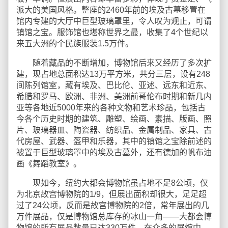
派大的美国风格。整座的2460年前的埃及古墓移置在
馆内专建的大厅中巨型玻璃罩里，令人叹为观止，可谓
镇馆之宝。服饰馆也堪称世界之最，收集了4个世纪以
来五大洲的个民族服装1.5万件。
随着藏品的不断增加，博物馆后来又经历了多次扩
建，现占地总面积达13万平方米，共分三层，设有248
间陈列馆室，藏有埃及、巴比伦、亚述、远东和近东、
希腊和罗马、欧洲、非洲、美洲前哥伦布时期和新几内
亚等各地近5000年来的各种文物和艺术珍品，包括古
今各个历史时期的建筑、雕塑、绘画、素描、版画、照
片、玻璃器皿、陶瓷器、纺织品、金属制品、家具、古
代房屋、武器、盔甲和乐器，其中的镇馆之宝除前述的
被置于巨型玻璃罩中的埃及古墓外，还有德加的帆布油
画《舞蹈教室》。
现如今，纽约大都会博物馆虽占地不足8公顷，仅
为北京故宫博物院的1/9，但展出面积却很大，足足超
过了24公顷，反而是故宫博物院的2倍，常年展出的几
万件展品，仅是博物馆总库存的冰山一角——大都会博
物馆的所有展品数量已达330万件。在众多的展馆中，