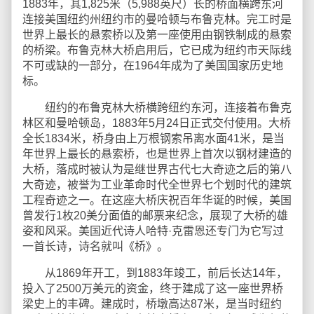
1883年，其1,825米（5,988英尺）长的桥面横跨东河
连接美国纽约州纽约市的曼哈顿与布鲁克林。完工时是
世界上最长的悬索桥以及第一座使用由钢铁制成的悬索
的桥梁。布鲁克林大桥启用后，它已成为纽约市天际线
不可或缺的一部分，在1964年成为了美国国家历史地
标。
纽约的布鲁克林大桥横跨纽约东河，连接着布鲁克
林区和曼哈顿岛，1883年5月24日正式交付使用。大桥
全长1834米，桥身由上万根钢索吊离水面41米，是当
年世界上最长的悬索桥，也是世界上首次以钢材建造的
大桥，落成时被认为是继世界古代七大奇迹之后的第八
大奇迹，被誉为工业革命时代全世界七个划时代的建筑
工程奇迹之一。在这座大桥庆祝百年华诞的时候，美国
曾发行1枚20美分面值的邮票来纪念，展现了大桥的雄
姿和风采。美国近代诗人哈特·克雷恩还专门为它写过
一首长诗，诗名就叫《桥》。
从1869年开工，到1883年竣工，前后长达14年，
投入了2500万美元的资金，终于建成了这一座世界桥
梁史上的丰碑。建成时，桥墩高达87米，是当时纽约