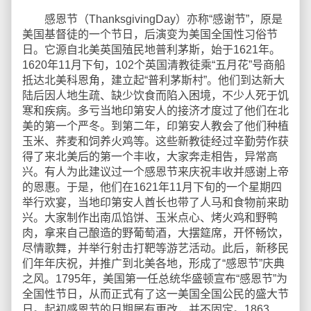
感恩节（ThanksgivingDay）亦称“感谢节”，原是
美国基督徒的一个节日，后演变为美国全国性习俗节
日。它源自北美英国殖民地普利茅斯，始于1621年。
1620年11月下旬，102个英国清教徒乘“五月花”号商船
抵达北美科恩角，建立起“普利茅斯村”。他们到达新大
陆后因人地生疏、缺少饮食而陷入困境，不少人死于饥
寒和疾病。多亏当地印第安人的接济才度过了他们在北
美的第一个严冬。到第二年，印第安人教会了他们种植
玉米、荞麦和饲养火鸡等。这些新教徒经过辛勤劳作获
得了来北美后的第一个丰收，大家奔走相告，异常高
兴。有人为此建议过一个感恩节来庆祝丰收并感谢上帝
的恩惠。于是，他们在1621年11月下旬的一个星期四
举行欢宴，当地印第安人酋长也带了人马和食物前来助
兴。大家制作出南瓜馅饼、玉米点心、烤火鸡和野鸭
肉，拿来自己酿造的野葡萄酒，大摆筵席，开怀畅饮，
尽情歌舞，并举行射击打靶等游艺活动。此后，新移民
们年年庆祝，并推广到北美各地，形成了“感恩节”庆典
之风。1795年，美国第一任总统华盛顿宣布“感恩节”为
全国性节日，从而正式有了这一美国全国公民的盛大节
日。起初感恩节的日期屡有更改，并不固定。1863