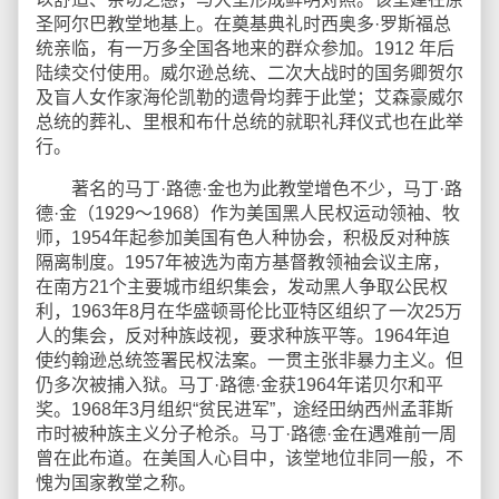
圣阿尔巴教堂地基上。在奠基典礼时西奥多·罗斯福总
统亲临，有一万多全国各地来的群众参加。1912 年后
陆续交付使用。威尔逊总统、二次大战时的国务卿贺尔
及盲人女作家海伦凯勒的遗骨均葬于此堂；艾森豪威尔
总统的葬礼、里根和布什总统的就职礼拜仪式也在此举
行。
著名的马丁·路德·金也为此教堂增色不少，马丁·路
德·金（1929～1968）作为美国黑人民权运动领袖、牧
师，1954年起参加美国有色人种协会，积极反对种族
隔离制度。1957年被选为南方基督教领袖会议主席，
在南方21个主要城市组织集会，发动黑人争取公民权
利，1963年8月在华盛顿哥伦比亚特区组织了一次25万
人的集会，反对种族歧视，要求种族平等。1964年迫
使约翰逊总统签署民权法案。一贯主张非暴力主义。但
仍多次被捕入狱。马丁·路德·金获1964年诺贝尔和平
奖。1968年3月组织“贫民进军”，途经田纳西州孟菲斯
市时被种族主义分子枪杀。马丁·路德·金在遇难前一周
曾在此布道。在美国人心目中，该堂地位非同一般，不
愧为国家教堂之称。