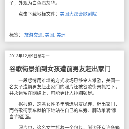
子，外观为白色石灰华。
点击下载地标文件：
美国大都会歌剧院
标签：
旅游交通
,
美国
,
美洲
2013年12月9日星期一
谷歌街景拍到女孩遭前男友赶出家门
一段感情用难堪的方式收场已够令人难熬，美国一
名女子遭前男友赶出家门的照片还被谷歌街景抓拍下，
并永远留在网络上，可能更让人捶胸顿足。
据报道，这名女性多年前遭男友抛弃、赶出家门，
而谷歌街景车就拍下她站在自己的车旁、脚边堆满“家
当”的画面。
照片中，这名女生抓着一个包包，脚边还有许多箱