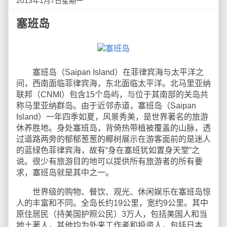
2013年1月7日星期一
塞班岛
塞班岛（Saipan Island）在菲律宾海与太平洋之
间，西南面临菲律宾海，东北面临太平洋。北马里亚纳
联邦（CNMI）包含15个岛屿，与位于其南部的关岛共
称马里亚纳群岛。由于近邻赤道，塞班岛（Saipan
Island）一年四季如夏，风景秀美，是世界著名的旅游
休养胜地。身处塞班岛，背倚热带植被覆盖的山脉，透
过道路两旁的郁郁葱葱的椰树展示在游客面前的是迷人
的蓝绿色菲律宾海，故有“身在塞班犹如置身天堂”之
说。很少有旅游目的地可以提供所有旅游者的所有要
求，塞班岛就是其中之一。
世界级的购物、餐饮、观光、休闲娱乐在塞班岛惊
人的丰富和不同。全岛长约19公里，宽约9公里。其中
原住居民（持美国护照公民）3万人，包括美国人和当
地土著人，其他均为外来工作者和投资人，包括日本