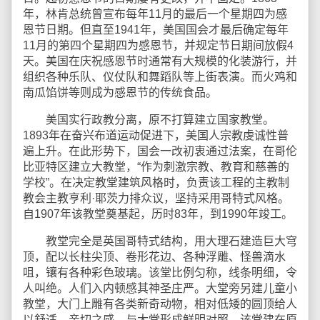
年，林肯总统曾宣布每年11月的最后一个星期四为感
恩节日期。但直至1941年，美国国会才最后确定每年
11月的第四个星期四为感恩节，并规定节日期间放假4
天。美国在庆祝感恩节时通常有大规模的化装游行，并
组织各种乐队、仪仗队和舞蹈队等上街表演。而火鸡和
南瓜馅饼等则成为感恩节的传统食品。
美国实行政教分离，原不打算建立国家教堂。
1893年在奋兴布道运动促进下，美国人宗教虔诚性普
遍上升。在此形势下，国会一改初衷通过法案，在哥伦
比亚特区建立大教堂，“作为刺激宗教、教育和慈善的
学校”。在决定教堂建筑风格时，负责该工程的主教制
教会主教亨利·耶茨力排众议，坚持采用哥特式风格。
自1907年该教堂奠基起，历时83年，到1990年竣工。
教堂完全是英国哥特式结构，用大理石建造巨大穹
顶，配以长柱尖顶、卷形花边、各种浮雕、怪兽滴水
咀，镶有各种彩色玻璃。该堂比例匀称，线条明细，令
人叫绝。人们入内顿感其神圣庄严。大堂旁另建儿童小
教堂，大门上雕有各类新奇动物，相对低矮的圆顶给人
以舒适、亲切之感，与大堂形成鲜明对照。该堂建在原