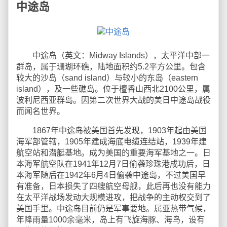
中途岛
中途岛（英文：Midway Islands），太平洋中部一
群岛，属于珊瑚环礁，陆地面积约5.2平方公里。包含
较大的沙岛（sand island）与较小的东岛（eastern
island），及一些礁岛。位于檀香山西北2100公里，属
波利尼西亚群岛。因第二次世界大战的美日中途岛战役
而闻名世界。
1867年中途岛被美国首先发现，1903年起由美国
海军部管辖，1905年建成海底电缆连结站，1939年建
航空站和潜艇基地。成为美国的重要海军基地之一。日
本海军航空队在1941年12月7日偷袭珍珠港成功后，日
本海军随后在1942年6月4日偷袭中途岛，不过美国早
有准备，日本损失了四艘航空母舰，此后再也没有能力
在太平洋战场发动大规模进攻，把战争的主动权交到了
美国手里。中途岛目前仍是军事要地。属亚热带气候，
年降雨量1000余毫米，岛上有飞旋海豚、海鸟，设有