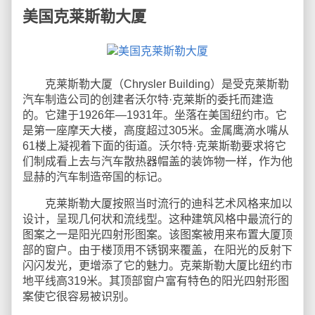
美国克莱斯勒大厦
克莱斯勒大厦（Chrysler Building）是受克莱斯勒
汽车制造公司的创建者沃尔特·克莱斯的委托而建造
的。它建于1926年—1931年。坐落在美国纽约市。它
是第一座摩天大楼，高度超过305米。金属鹰滴水嘴从
61楼上凝视着下面的街道。沃尔特·克莱斯勒要求将它
们制成看上去与汽车散热器帽盖的装饰物一样，作为他
显赫的汽车制造帝国的标记。
克莱斯勒大厦按照当时流行的迪科艺术风格来加以
设计，呈现几何状和流线型。这种建筑风格中最流行的
图案之一是阳光四射形图案。该图案被用来布置大厦顶
部的窗户。由于楼顶用不锈钢来覆盖，在阳光的反射下
闪闪发光，更增添了它的魅力。克莱斯勒大厦比纽约市
地平线高319米。其顶部窗户富有特色的阳光四射形图
案使它很容易被识别。