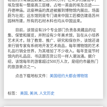
埃及馆有一整座高三层楼，占地一英亩的埃及古迹——
丹德神庙。这座神庙的真迹被搬到博物馆内展出，场面
蔚为壮观；远东馆则是专门请来中国工匠模仿建造苏州
园林所建，所有的石材木料也均从中国运来。
目前，该馆设有19个专业部门负责各类藏品的征
集、保管和展览，并附设有少年美术馆，旨在从小培养
艺术天才。除了教育、推广、研究和保存外，该馆还请
来行销专家有系统地开发艺术商品，每年博物馆的艺术
礼品行销全世界，为其增加了不少收入。每年圣诞节时
馆内的礼品店、书店跟百货公司一样人潮汹涌。据介
绍，该馆每年的游客超过500万人次，是纽约市最热门
的旅游景点之一。
点击下载地标文件：
美国纽约大都会博物馆
标签：
美国
,
美洲
,
人文历史