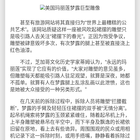
甚至有旅游网站将其直接归为“世界上最糟糕的公
共艺术”。该网站质疑这样一座被风吹起裙摆的雕塑只
是吸引路人去关注“裙摆下的春光”。正因为饱受争议，
雕塑被肆意毁坏多次，有次梦露的腿上甚至被直接浇上
红色油漆。
不过，芝加哥文化历史学家蒂姆认为，“永远的玛
丽莲”实现了它应有的价值，“大家对雕塑的意见虽多，
但雕塑每天都能吸引路人驻足观望，就算是深夜，她都
不孤单。就算有人在梦露腿上乱涂乱画以此泄愤，这也
是她被大众接受的一种另类形式。”
在几天前的拆除过程中，拆除人员将雕塑“拦腰截
断”，梦露的手臂及轻轻压住裙摆的双手被“无情分离”。
起吊机绳索将梦露的玉颈紧紧缠住，随着起吊机上升，
上半身雕塑被悬吊在半空中，而下半身及飘逸的长裙依
旧留在原地，看上去有些诡异。周围围观的民众或用相
机记录下这一拆除时刻，或用手捂嘴，静静看着拆除过