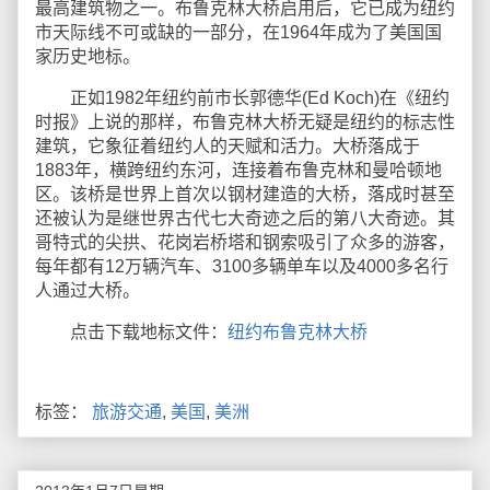
最高建筑物之一。布鲁克林大桥启用后，它已成为纽约
市天际线不可或缺的一部分，在1964年成为了美国国
家历史地标。
正如1982年纽约前市长郭德华(Ed Koch)在《纽约
时报》上说的那样，布鲁克林大桥无疑是纽约的标志性
建筑，它象征着纽约人的天赋和活力。大桥落成于
1883年，横跨纽约东河，连接着布鲁克林和曼哈顿地
区。该桥是世界上首次以钢材建造的大桥，落成时甚至
还被认为是继世界古代七大奇迹之后的第八大奇迹。其
哥特式的尖拱、花岗岩桥塔和钢索吸引了众多的游客，
每年都有12万辆汽车、3100多辆单车以及4000多名行
人通过大桥。
点击下载地标文件：
纽约布鲁克林大桥
标签：
旅游交通
,
美国
,
美洲