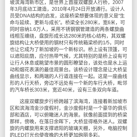
坡滨海湾新市区，是世界上首座双螺旋人行桥，2007
年3月底动工建造，2010年4月24日开放通行。设计人
员受DNA结构的启发，这座桥梁想要体现的意义是“生
命与延续、更新与成长”。桥梁全长280米，宽6米，可
同时容纳1.6万人，采用不锈钢钢管建造的两条螺旋曲
线相互缠绕，盘旋形成长达280米的核心结构，其双螺
旋结构让大桥使用的钢材只有传统箱梁桥的1/5，同时
也让它成为了新加坡的一个新标识。桥上设有顶篷，可
以遮阳庇荫，应付热带气候，尤其特别的是桥上设有可
让行人休息或眺望市景的圆形瞭望台，该处也是水上运
动和烟花表演的最佳观景台。该桥设计理念是让大桥呈
曲线显示，和两端的人行道连接在一起。这是一座曲线
形的人行天桥，旁边不远处有一个新的车行大桥，毗邻
的汽车桥长303米，宽近40米，设有三条双向车道。
这座双螺旋步行桥跨越了滨海湾，连接着新加坡市
区和滨海湾金沙度假村，金沙度假村是一个豪华的俱乐
部和酒店，可以俯瞰迷人的海景。就像前面提到的桥梁
那样，傍晚，在落日余晖下，大桥显得格外迷人。双螺
旋的内螺旋用来支撑遮阳的玻璃天棚，另外，电脑控制
的LED灯光也使夜晚的大桥更加绚丽多彩。