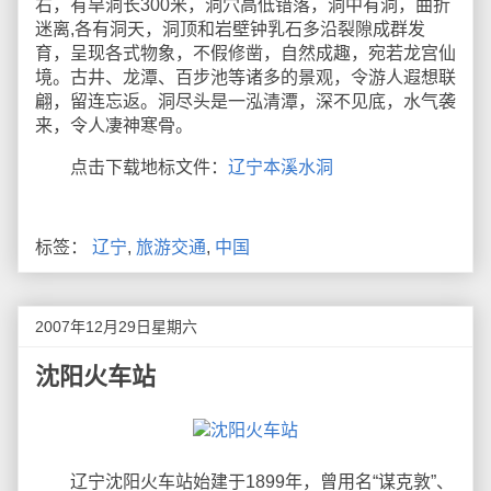
右，有旱洞长300米，洞穴高低错落，洞中有洞，曲折
迷离,各有洞天，洞顶和岩壁钟乳石多沿裂隙成群发
育，呈现各式物象，不假修凿，自然成趣，宛若龙宫仙
境。古井、龙潭、百步池等诸多的景观，令游人遐想联
翩，留连忘返。洞尽头是一泓清潭，深不见底，水气袭
来，令人凄神寒骨。
点击下载地标文件：
辽宁本溪水洞
标签：
辽宁
,
旅游交通
,
中国
2007年12月29日星期六
沈阳火车站
辽宁沈阳火车站始建于1899年，曾用名“谋克敦”、