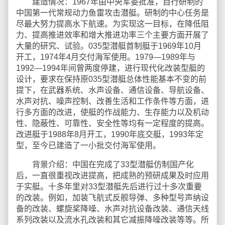
建造情况：1967年由中央军委批准，自行研制的
中国第一代常规动力鱼雷攻击潜艇。研制的中心任务是
尽最大努力提高水下航速。为实现这一目标，在降低阻
力、提高推进效率和增大推进功率三个主要方面开展了
大量的研究、试验。035型潜艇首制艇于1969年10月
开工，1974年4月交付海军使用。1979—1989年与
1992—1994年间曾两度停建，进行现代化改装型艇的
设计，要求在保持原035型潜艇总体性能基本不变的前
提下，在武器系统、水声设备、通信设备、导航设备、
水声对抗、噪声控制、改善生活和工作条件等方面，进
行多方面的改进，使艇的作战能力、生存能力以及机动
性、隐蔽性、可靠性、安全性等均有一定程度的提高。
改进艇于1988年8月开工，1990年底交艇，1993年定
型，至今已建造了一小批交付海军使用。
背景介绍：中国在完成了33型潜艇仿制国产化
后，一直很重视改进提高，把成熟的预研成果及时应用
于实艇。十多年里对33型潜艇先后进行过十多次重要
的改装。例如，加装飞航式反舰导弹、多种型号声纳设
备的改装、螺旋桨降噪、水声对抗设备改装、通信天线
系列改装以及流水孔改装和其它减振降噪改装等等。所