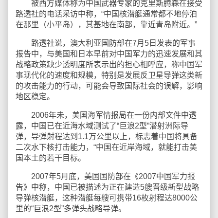
被西方媒体称为中国武器专家的克里斯腾森在接受
路透社的电话采访中称，“中国核潜艇通常都不地停泊
在那里（小平岛），其基地在南部，靠近青岛附近。”
路透社说，澳大利亚国防部在7月5日发表的军事
报告中，与美国和日本早前对中国军力的迅速发展和其
战略政策缺少透明度所表示出的担心相呼应，称中国军
事现代化的速度和规模，特别是发展反卫星导弹这类新
的攻击能力的行动，可能会导致国际社会的误解，影响
地区稳定。
2006年未，美国海军情报局在一份内部文件中透
露，中国已在近海水域测试了“巨浪2型”潜射洲际导
弹，导弹射程达到1.1万公里以上，标志着中国将具备
二次水下核打击能力，“中国在近岸海域，就能打击美
国本土的若干目标。
2007年5月底，美国国防部在《2007中国军力报
告》中称，中国已被描述为正在建造5艘晋级新型战略
导弹核潜艇，这种潜艇每艘可携带16枚射程达8000公
里的“巨浪2型”多弹头战略导弹。