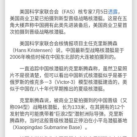
美国科学家联合会（FAS）核专家7月5日
透露
，
美国商业卫星已拍摄到新型晋级战略核潜艇。这是在五
角大楼声称中国拥有此类先进装备后，美国商业卫星首
次拍摄到晋级战略核潜艇。
美国科学家联合会核情报项目主任克里斯腾森
（Hans Kristensen）说，中国最新型战略核潜艇是于
2006年晚些时候在中国东北部的大连被拍摄到的。
一直追踪中国核潜艇的克里斯腾森称，虽然卫星照
片不是很清楚，但可以看出中国新式核潜艇似乎是基于
俄罗斯的维克多－3（Victor-3）模型核潜艇建造的，类
似于中国在八十年代早期推出的夏级核潜艇。
克里斯腾森说，被商业卫星拍摄到的中国晋级（又
称094型）战略核潜艇，长为133米，在其拥有的12个
发射管内可能携带着“巨浪2型”潜射洲际导弹。克里斯
腾森称，当时这般晋级核潜艇正停泊在小平岛潜艇基地
（Xiaopingdao Submarine Base）。