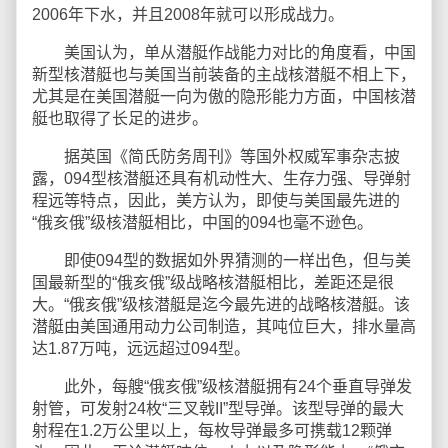
2006年下水，并且2008年就可以形成战力。
美国认为，单从潜艇作战能力对比的角度看，中国
新型核潜艇也与美国当前装备的主战核潜艇不相上下，
尤其是在美国潜艇一向为傲的隐形能力方面，中国核潜
艇也取得了长足的进步。
据英国《简氏防务周刊》等国外权威军事杂志披
露，094型核潜艇还具有机动性大、生存力强、导弹射
程远等特点，因此，美方认为，即使与美国最先进的
“俄亥俄”级核潜艇相比，中国的094也毫不逊色。
即使094型的数据如外界猜测的一样出色，但与美
国最新型的“俄亥俄”级战略核潜艇相比，差距还是很
大。“俄亥俄”级核潜艇是迄今最先进的战略核潜艇。该
潜艇由美国通用动力公司制造，其吨位巨大，排水量高
达1.87万吨，远远超过094型。
此外，每艘“俄亥俄”级核潜艇拥有24个垂直导弹发
射管，可发射24枚“三叉戟II”型导弹。该型导弹的最大
射程在1.2万公里以上，每枚导弹最多可携载12颗弹