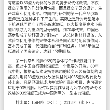
有这些以33型为母体的改装均属于现代化改装，不仅
提高了潜艇的作战使用性能，而且提高了研究设计、生
产建造和使用水平。中国自行研制的第一代产品(035
型)就是在这种条件下产生的。实际上是针对母型艇水
下航速低而瞄准了国外高速潜艇，以大幅度提高水下航
速和续航力为重点的型号研制。到70年代末，中国已
逐步形成了从科研设计到生产，从总体到材料设备，从
试验到使用维修的完整体系和全国范围的配套协作网，
基本完成了第一代潜艇的自行研制任务。1983年该型
艇通过了国家鉴定，达到了预期目标。
第一代常规潜艇(035)的总体综合作战性能并不
高，但对中国自行研制潜艇是一个重要的开端。80年
代中期，根据军队建设指导思想的转变及装备体制的调
整及时地将33型现代化改装调整到对035型的现代化改
装上来，凡是已研制成功并试验可靠的项目，也可研究
应用于035潜艇。经过以提高作战能力为中心的现代化
改装的035潜艇已成为中国海军的一型主力潜艇。
排水量：1584吨（水上）；2113吨（水下）。