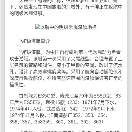
这是一个有趣的地标，在Google Earth卫星地图
下，偶然发现在中国旅顺的海域外，有一艘正在返航中
的明级常规潜艇。
“明”级潜艇简介
“明”级潜艇。为中国自行研制第一代常规动力鱼雷
攻击潜艇。该艇第一次采用了尖尾线型，合理布置了上
层建筑的管路和阀件，缩小了甲板的空间，改进了流水
孔，设计了高效率螺旋桨等。采用了航向自动操舵仪和
深度自动操舵仪，在所有航速范围内潜艇保证有正常的
操纵性。
首制舰为ES5C型、修改后至79年为ES5D型、83
年后为ES5E型，现役15艘（233：1971年7月下水，
1974年4月入役，武昌造船厂342：1972年9月下水，
1974年11月入役，江南造船厂352、353、354、
356、357、358359、360、361、362、363）