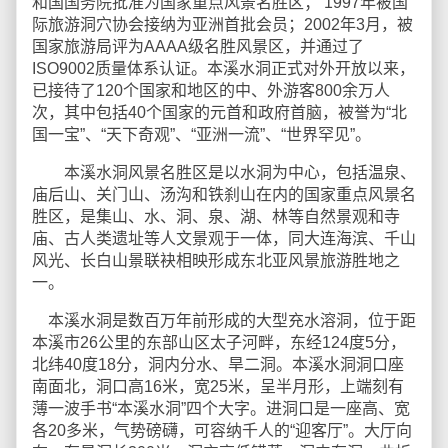
和国国务院批准为国家重点风景名胜区； 1997年被国
际旅游洞穴协会接纳为亚洲首批会员；2002年3月，被
国家旅游局评为AAAA级名胜风景区，并通过了
ISO9002质量体系认证。本溪水洞正式对外开放以来，
已接待了120个国家和地区的中、外游客800余万人
次，其中包括40个国家的元首和政府首脑，被誉为“北
国一宝”、“天下奇观”、“亚洲一流”、“世界罕见”。
本溪水洞风景名胜区是以水洞为中心，包括温泉、
庙后山、关门山、汤沟和铁刹山在内的国家重点风景名
胜区，是集山、水、洞、泉、湖、林等自然景观和寺
庙、古人类遗址等人文景观于一体，同大连海滨、千山
风光、长白山景联袂相映形成东北亚风景旅游胜地之
一。
本溪水洞是数百万年前形成的大型充水溶洞，位于距
本溪市26公里的东部山区太子河畔，东经124度5分，
北纬40度18分，洞内分水、旱二洞。本溪水洞洞口座
南面北，洞口高16米，宽25米，呈半月形，上端刻有
薄一波手书“本溪水洞”四个大字。进洞口是一座高、宽
各20多米，气势磅礴，可容纳千人的“迎客厅”。大厅向