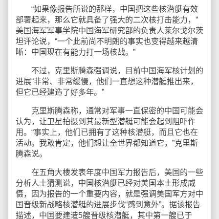
“如果像报告所说的那样，中国把这些核潜艇有效
部署起来，那么它就具备了强大的二次核打击能力，”
美国海军军事学院中国海军研究部的负责人莱尔戈尔茨
坦评论说，“一个此前尚不明朗的事实也变得越来越清
晰：中国现在有能力打一场核战。”
不过，克里斯腾森强调说，目前中国海军核计划的
进展“非常、非常缓慢，他们一直想这种潜艇推出来，
但它已经建造了好多年。”
克里斯腾森称，通常对军事一直保密的中国可能会
认为，让卫星拍摄到其最新型潜艇可能会起到阻吓作
用。“事实上，他们已拥有了这种核潜艇，而且它也在
活动。我敢肯定，他们想让全世界都知道它，”克里斯
腾森说。
在五角大楼发表年度中国军力报告后，美国的一些
分析人士猜测说，中国核潜艇已经对美国本土形成威
慑，因为报告的一个重要内容，就是强调美国军方对中
国晋级新战略核潜艇的进展步伐“感到意外”。据该报告
描述，中国要建造5艘晋级核潜艇，其中第一艘已于