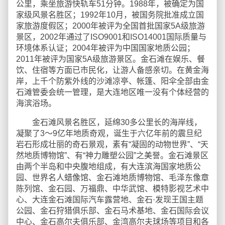
公里，乘坐旅游快轨车51分钟。1988年，被确定为国
家级风景名胜区；1992年10月，被国务院批准成立国
家旅游度假区；2000年被评为全国首批国家5A级旅游
景区，2002年通过了ISO9001和ISO14001国际质量与
环境体系认证；2004年被评为中国国家地质公园；
2011年被评为国家5A级旅游景区。金石滩在娱乐、餐
饮、住宿等方面已市民化，让游人备感亲切。在黄金海
岸，上千个防紫外线的沙滩凉亭、帐篷、阳伞全部由金
石滩管委会统一管理，是大连地区唯一没有个体经营的
海滨浴场。
金石滩风景名胜区，延绵30多公里长的海岸线，
凝聚了3～9亿年地质奇观，诞生于六亿年前的震旦纪
岩石形成壮丽的奇石景观，素有“凝固的动物世界”、“天
然地质博物馆”、有“神力雕塑公园”之美誉。金石滩景区
由两个半岛和中央腹地组成，有大连滨海国家地质公
园、世界名人蜡像馆、金石滩地质博物馆、毛泽东像章
陈列馆、金石园、万福鼎、中华武馆、模特影视艺术中
心、大连金石滩国际汽车露营地、金石·发现王国主题
公园、金石狩猎俱乐部、金石马术基地、金石国际会议
中心、金石高尔夫俱乐部、金湾高尔夫球场等项目和各