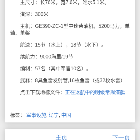
主尺寸：长76米，宽7.6米，吃水5.1米。
潜深：300米
主机：GE390-ZC-1型中速柴油机，5200马力，单
轴、单桨
航速：15节（水上），18节（水下）。
续航力：9000海里/19节
编制：57名（其中军官10名）。
武器：8具鱼雷发射管,16枚鱼雷（或32枚水雷）
点击下载地标文件：
正在返航中的明级常规潜艇
标签：
军事设施
,
辽宁
,
中国
主页
下一页