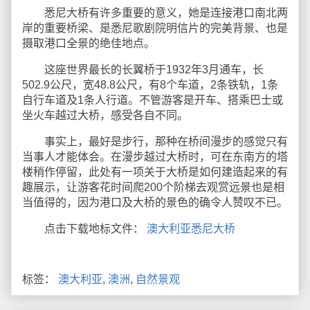
悉尼大桥有许多重要的意义，她是连接港口南北两
岸的重要桥梁、是悉尼歌剧院明信片的完美背景、也是
摄取港口全景的绝佳地点。
这座世界最长的长翼桥于1932年3月通车，长
502.9公尺，宽48.8公尺，有8个车道，2条铁轨，1条
自行车道及1条人行道。不管游客是开车、搭乘巴士或
坐火车越过大桥，感受各自不同。
事实上，最好是步行，那种在桥间漫步的感觉只有
当事人才能体会。在漫步越过大桥时，可在东南方的塔
楼稍作停留，此处有一项关于大桥是如何建造起来的有
趣展示，让游客花时间爬200个阶梯去观赏远景也是相
当值得的，因为港口及大桥的景色的确令人赞叹不已。
点击下载地标文件：
澳大利亚悉尼大桥
标签：
澳大利亚
,
澳洲
,
自然景观