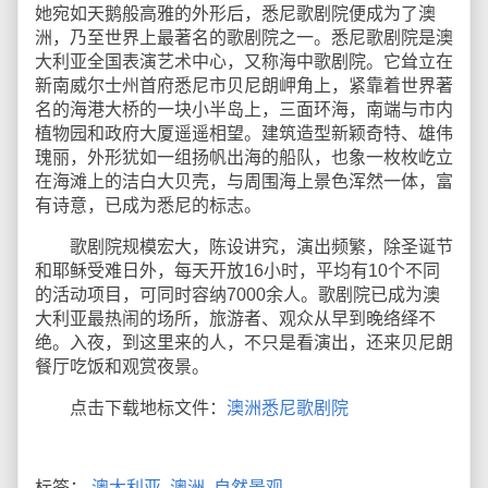
她宛如天鹅般高雅的外形后，悉尼歌剧院便成为了澳
洲，乃至世界上最著名的歌剧院之一。悉尼歌剧院是澳
大利亚全国表演艺术中心，又称海中歌剧院。它耸立在
新南威尔士州首府悉尼市贝尼朗岬角上，紧靠着世界著
名的海港大桥的一块小半岛上，三面环海，南端与市内
植物园和政府大厦遥遥相望。建筑造型新颖奇特、雄伟
瑰丽，外形犹如一组扬帆出海的船队，也象一枚枚屹立
在海滩上的洁白大贝壳，与周围海上景色浑然一体，富
有诗意，已成为悉尼的标志。
歌剧院规模宏大，陈设讲究，演出频繁，除圣诞节
和耶稣受难日外，每天开放16小时，平均有10个不同
的活动项目，可同时容纳7000余人。歌剧院已成为澳
大利亚最热闹的场所，旅游者、观众从早到晚络绎不
绝。入夜，到这里来的人，不只是看演出，还来贝尼朗
餐厅吃饭和观赏夜景。
点击下载地标文件：
澳洲悉尼歌剧院
标签：
澳大利亚
,
澳洲
,
自然景观