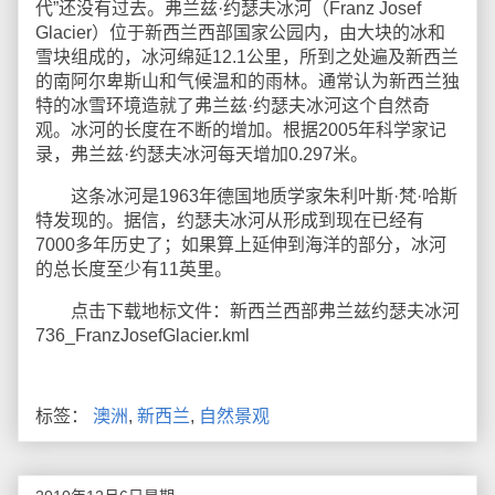
代”还没有过去。弗兰兹·约瑟夫冰河（Franz Josef
Glacier）位于新西兰西部国家公园内，由大块的冰和
雪块组成的，冰河绵延12.1公里，所到之处遍及新西兰
的南阿尔卑斯山和气候温和的雨林。通常认为新西兰独
特的冰雪环境造就了弗兰兹·约瑟夫冰河这个自然奇
观。冰河的长度在不断的增加。根据2005年科学家记
录，弗兰兹·约瑟夫冰河每天增加0.297米。
这条冰河是1963年德国地质学家朱利叶斯·梵·哈斯
特发现的。据信，约瑟夫冰河从形成到现在已经有
7000多年历史了；如果算上延伸到海洋的部分，冰河
的总长度至少有11英里。
点击下载地标文件：新西兰西部弗兰兹约瑟夫冰河
736_FranzJosefGlacier.kml
标签：
澳洲
,
新西兰
,
自然景观