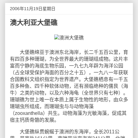
2006年11月19日星期日
澳大利亚大堡礁
大堡礁绵亘于澳洲东北海岸，长二千五百公里，育
有四百多种珊瑚，为全世界最大的珊瑚组成物。这片丰
富而宁静的海底生物乐园，一九七九年辟为海洋公园
（占全球受保护海面的百分之十五），一九八一年获联
合国教科文组织指定为世界遗产。大堡礁栖息有一千五
百多种鱼、四千种软体动物，还有濒临绝种的儒艮（海
牛）之类的动物，以及六种海龟（全世界只有七种）。
珊瑚礁为世上唯一在本质上属于生物性的地形，由众多
珊瑚虫所组成，而珊瑚虫与与动物海藻
（zooxanthella）共生。动物海藻为光敏海藻，促成其
宿主钙质骨骼的发展。
大堡礁纵贯蜿蜒于澳洲的东海岸，全长2011公