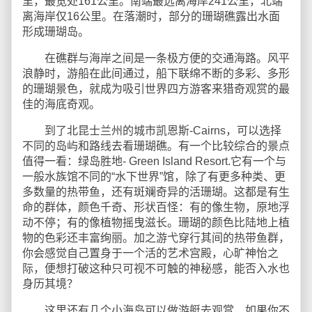
里，最宽处161公里。南端最远离海岸241公里，北端
离海岸仅16公里。在落潮时，部分的珊瑚礁露出水面
形成珊瑚岛。
在礁群与海岸之间是一条极方便的交通海路。风平
浪静时，游船在此间通过，船下联绵不断的多彩、多形
的珊瑚景色，就成为吸引世界四方游客来猎奇观赏的最
佳的海底奇观。
到了北昆士兰州的城市凯恩斯-Cairns，可以选择
不同的岛屿和路线去看珊瑚礁。有一个比较综合的景点
值得一看：绿岛胜地- Green Island Resort.它有一个与
一般水族馆不同的“水下世界”馆，除了有更多种类、更
多数量的热带鱼，还有斑斓奇异的活珊瑚。这都是有生
命的群体，颜色千奇、形状百怪：有的像生物，原地浮
动不停；有的像植物摇曳滋长。珊瑚的颜色比陆地上植
物的色彩还丰富绚丽。加之游弋穿行其间的热带鱼群，
你会感觉自己置身于一个活的艺术宫殿，心旷神怡之
际，便想打破这种只可视不可触的神秘感，能否入水也
身历其境？
这里还有几个小海岛可以做游艇去观赏，如果你不