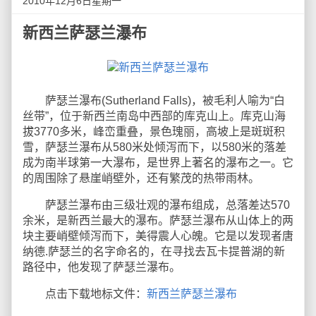
2010年12月6日星期一
新西兰萨瑟兰瀑布
萨瑟兰瀑布(Sutherland Falls)，被毛利人喻为“白
丝带”，位于新西兰南岛中西部的库克山上。库克山海
拔3770多米，峰峦重叠，景色瑰丽，高坡上是斑斑积
雪，萨瑟兰瀑布从580米处倾泻而下，以580米的落差
成为南半球第一大瀑布，是世界上著名的瀑布之一。它
的周围除了悬崖峭壁外，还有繁茂的热带雨林。
萨瑟兰瀑布由三级壮观的瀑布组成，总落差达570
余米，是新西兰最大的瀑布。萨瑟兰瀑布从山体上的两
块主要峭壁倾泻而下，美得震人心魄。它是以发现者唐
纳德.萨瑟兰的名字命名的，在寻找去瓦卡提普湖的新
路径中，他发现了萨瑟兰瀑布。
点击下载地标文件：
新西兰萨瑟兰瀑布