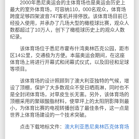
2000年悉尼奥运会的主体育场也是奥运会历史上
最大的室外体育场，可容纳110，000名观众，体育场
跨度足够四架波音747客机并排停放。该体育场目前已
经投入使用，并承办了几场大型的橄榄球比赛，观众人
数都超过了10万人，创下了橄榄球历史上的观众人数
纪录。
该体育场位于悉尼市霍布什湾奥林匹克公园，距市
区14公里，交通极为方便。本届奥运会期间，在这座
体育场上将进行开幕式和闭幕式仪式，以及田径和足球
等项目。
该体育场的设计照顾到了澳大利亚独特的气候，增
设了顶棚，保护了大多数观众不受日晒雨淋，同时也不
是全封闭体育场，对草皮生长无害。另外，该体育场的
顶棚采用的聚碳酸脂材料，使草坪上的太阳阴影降到最
小，为体育比赛的电视转播创造了最佳条件，这一点是
世界上体育场建设的一个技术突破。
点击下载地标文件：
澳大利亚悉尼奥林匹克体育场