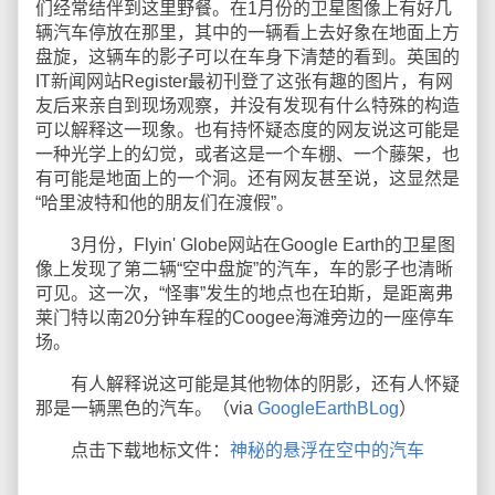
们经常结伴到这里野餐。在1月份的卫星图像上有好几
辆汽车停放在那里，其中的一辆看上去好象在地面上方
盘旋，这辆车的影子可以在车身下清楚的看到。英国的
IT新闻网站Register最初刊登了这张有趣的图片，有网
友后来亲自到现场观察，并没有发现有什么特殊的构造
可以解释这一现象。也有持怀疑态度的网友说这可能是
一种光学上的幻觉，或者这是一个车棚、一个藤架，也
有可能是地面上的一个洞。还有网友甚至说，这显然是
“哈里波特和他的朋友们在渡假”。
3月份，Flyin' Globe网站在Google Earth的卫星图
像上发现了第二辆“空中盘旋”的汽车，车的影子也清晰
可见。这一次，“怪事”发生的地点也在珀斯，是距离弗
莱门特以南20分钟车程的Coogee海滩旁边的一座停车
场。
有人解释说这可能是其他物体的阴影，还有人怀疑
那是一辆黑色的汽车。（via
GoogleEarthBLog
）
点击下载地标文件：
神秘的悬浮在空中的汽车