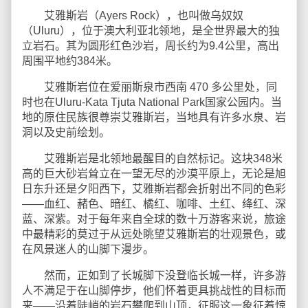
艾雅斯岩（Ayers Rock），也叫做乌奴奴
（Uluru），位于澳大利亚北领地，是全世界最大的独
立岩石。其为圆形红色沙岩，周长约为9.4公里，高出
周围平地约384米。
艾雅斯岩位在爱丽斯泉市西南 470 多公里处，同
时也在Uluru-Kata Tjuta National Park国家公园内。当
地的原住民族很尊崇艾雅斯岩，当地具有许多水泉、岩
洞以及史前绘划。
艾雅斯岩是北领地最醒目的自然标记。这块348米
高的巨大砂岩耸立在一望无尽的沙漠平原上，无论是旭
日东升还是夕阳西下，艾雅斯岩都会折射出不同的色彩
——血红、赭色、暗红、橘红、咖啡、土红、绛红、深
蓝、深紫。对于每年来自全球的数十万游客来说，旅途
中最精彩的莫过于从远处眺望艾雅斯岩的壮观景色，或
在风景迷人的山脚下漫步。
然而，正如到了长城脚下没登临长城一样，许多游
人不满足于在山脚停步，他们怀着更具挑战性的目标而
来——沿着陡峭的岩石攀爬到山顶，征服这一象征着惊