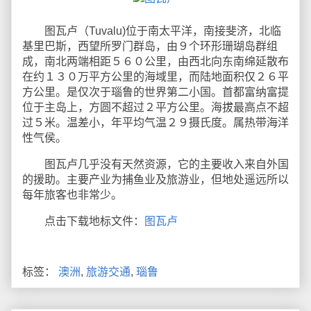
图瓦卢（Tuvalu)位于南太平洋，南接斐济，北临
基里巴斯，西望所罗门群岛，由９个环形珊瑚岛群组
成，南北两端相距５６０公里，由西北向东南绵延散布
在约１３０万平方公里的海域里，而陆地面积仅２６平
方公里。是仅次于瑙鲁的世界第二小国。首都富纳富提
位于主岛上，方圆不超过２平方公里。海拔最高点不超
过５米。温差小，年平均气温２９摄氏度。属热带海洋
性气侯。
图瓦卢几乎没有天然资源，它的主要收入来自外国
的援助。主要产业为捕鱼业及旅游业，但地处遥远所以
每年旅客也非常少。
点击下载地标文件：
图瓦卢
标签：
澳洲
,
旅游交通
,
瑙鲁