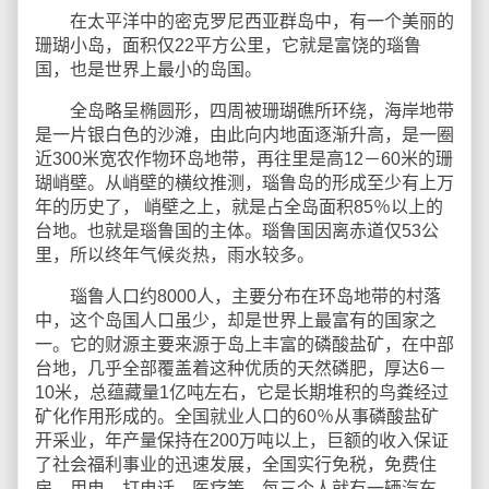
在太平洋中的密克罗尼西亚群岛中，有一个美丽的
珊瑚小岛，面积仅22平方公里，它就是富饶的瑙鲁
国，也是世界上最小的岛国。
全岛略呈椭圆形，四周被珊瑚礁所环绕，海岸地带
是一片银白色的沙滩，由此向内地面逐渐升高，是一圈
近300米宽农作物环岛地带，再往里是高12－60米的珊
瑚峭壁。从峭壁的横纹推测，瑙鲁岛的形成至少有上万
年的历史了， 峭壁之上，就是占全岛面积85％以上的
台地。也就是瑙鲁国的主体。瑙鲁国因离赤道仅53公
里，所以终年气候炎热，雨水较多。
瑙鲁人口约8000人，主要分布在环岛地带的村落
中，这个岛国人口虽少，却是世界上最富有的国家之
一。它的财源主要来源于岛上丰富的磷酸盐矿，在中部
台地，几乎全部覆盖着这种优质的天然磷肥，厚达6－
10米，总蕴藏量1亿吨左右，它是长期堆积的鸟粪经过
矿化作用形成的。全国就业人口的60％从事磷酸盐矿
开采业，年产量保持在200万吨以上，巨额的收入保证
了社会福利事业的迅速发展，全国实行免税，免费住
房、用电、打电话、医疗等，每三个人就有一辆汽车，