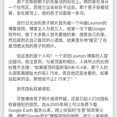
那个女郎脸朝下趴在屋顶的阳台上。她的家在海牙
一个住宅区，而荷兰议会就在不远处。那个男子穿着短
裤，坐在屋顶上，他的房子对面是一条河。
进行日光浴的男子照片首先被一个叫做Leurism的
博客使用，博客主人为荷兰人，他第一次下载Google
软件时，做了大多数人首先要做的事：搜索自己的家，
然后是附近自己喜欢的小酒馆，结果意外地“撞见”了在
屋顶晒太阳的男子的照片。
但这真的是个人吗？一个浏览Leurism 博客的人提
出疑问，他注意到，与屋顶面积相比，人体所占的比例
好像不合理：“如果屋顶的面积是6米×5.4米，那个人的
头部距离脚趾大约有2.75米，而且他还是坐着的，如果
站起来的话，那他就不止2.75米了！”
担忧隐私权被侵犯
尽管裸体男子照片值得怀疑，还是引起人们对隐私
权被侵犯的担忧。自从2005年网上可以免费下载
Google Earth 服务以来，网上侦探的“生意”就异常火
爆。根据“Google观光”博客提供的地图，荷兰一家电视