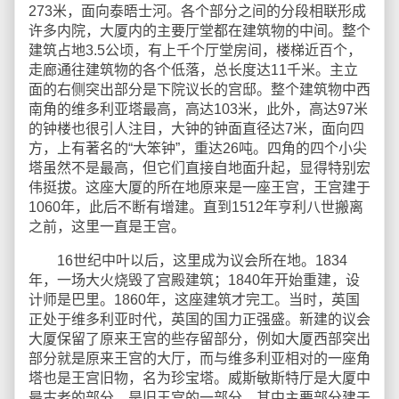
273米，面向泰晤士河。各个部分之间的分段相联形成
许多内院，大厦内的主要厅堂都在建筑物的中间。整个
建筑占地3.5公顷，有上千个厅堂房间，楼梯近百个，
走廊通往建筑物的各个低落，总长度达11千米。主立
面的右侧突出部分是下院议长的宫邸。整个建筑物中西
南角的维多利亚塔最高，高达103米，此外，高达97米
的钟楼也很引人注目，大钟的钟面直径达7米，面向四
方，上有著名的“大笨钟”，重达26吨。四角的四个小尖
塔虽然不是最高，但它们直接自地面升起，显得特别宏
伟挺拔。这座大厦的所在地原来是一座王宫，王宫建于
1060年，此后不断有增建。直到1512年亨利八世搬离
之前，这里一直是王宫。
16世纪中叶以后，这里成为议会所在地。1834
年，一场大火烧毁了宫殿建筑；1840年开始重建，设
计师是巴里。1860年，这座建筑才完工。当时，英国
正处于维多利亚时代，英国的国力正强盛。新建的议会
大厦保留了原来王宫的些存留部分，例如大厦西部突出
部分就是原来王宫的大厅，而与维多利亚相对的一座角
塔也是王宫旧物，名为珍宝塔。威斯敏斯特厅是大厦中
最古老的部分，是旧王宫的一部分，其中主要部分建于