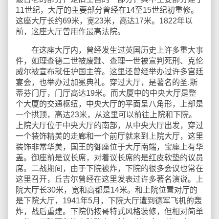
11世纪，大厅的主要部分曾经在14至15世纪初重修。
这座大厅长约69米，宽23米，高达17米。1822年以
前，这座大厅曾用作最高法院。
在这座大厅内，曾经发生过英国历史上许多重大事
件，如理查德二世被废黜、查理一世被宣判死刑、克伦
威尔被宣布就任护国主等。这里还曾经举办过许多宫廷
宴会，也举办过加冕典礼。穿过大厅，是著名的圣.斯
蒂芬门厅，门厅高达19米。而大厦中的中央大厅是整
个大厦的交通枢纽，中央大厅的平面呈八角形，上部是
一个拱顶，高达23米，从这里可以前往上院和下院。
上院大厅位于中央大厅的南部，从中央大厅出发，穿过
一个装饰精美的走廊和一个前厅就来到上院大厅，这里
装饰非常华美，国王的御座位于大厅南端，宝座上有华
盖。御座前是议长席，对着议长席的是红皮软垫的议员
席。二战期间，由于下院被炸，下院的很多会议也常在
这里召开，丘吉尔曾经在这里发表过许多著名演说。上
院大厅长30米，宽和高都是14米。和上院位置对厅的
是下院大厅，1941年5月，下院大厅遭到德军飞机的轰
炸，战后重建。下院仍按哥特式风格装修，但相对简单