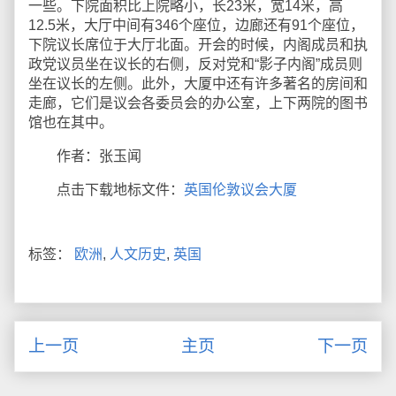
一些。下院面积比上院略小，长23米，宽14米，高
12.5米，大厅中间有346个座位，边廊还有91个座位，
下院议长席位于大厅北面。开会的时候，内阁成员和执
政党议员坐在议长的右侧，反对党和“影子内阁”成员则
坐在议长的左侧。此外，大厦中还有许多著名的房间和
走廊，它们是议会各委员会的办公室，上下两院的图书
馆也在其中。
作者：张玉闻
点击下载地标文件：
英国伦敦议会大厦
标签：
欧洲
,
人文历史
,
英国
上一页
主页
下一页