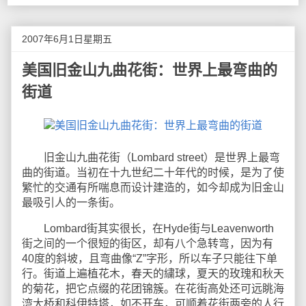
2007年6月1日星期五
美国旧金山九曲花街：世界上最弯曲的
街道
旧金山九曲花街（Lombard street）是世界上最弯
曲的街道。当初在十九世纪二十年代的时候，是为了使
繁忙的交通有所喘息而设计建造的，如今却成为旧金山
最吸引人的一条街。
Lombard街其实很长，在Hyde街与Leavenworth
街之间的一个很短的街区，却有八个急转弯，因为有
40度的斜坡，且弯曲像“Z”字形，所以车子只能往下单
行。街道上遍植花木，春天的繍球，夏天的玫瑰和秋天
的菊花，把它点缀的花团锦簇。在花街高处还可远眺海
湾大桥和科伊特塔，如不开车，可顺着花街两旁的人行