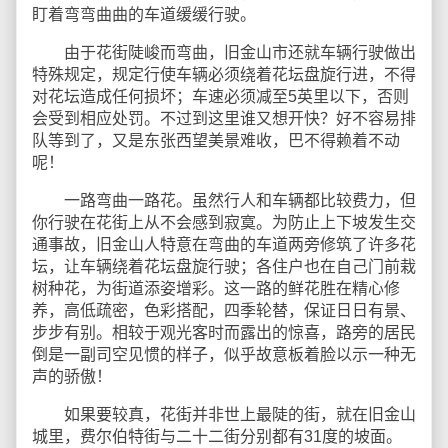
盯着弯弯曲曲的车道缓缓行驶。
由于花街陡峻而弯曲，旧金山市还就车辆行驶做出
特殊规定，规定行使车辆必须绕着花坛盘旋行进，不得
对花坛造成任何损坏；车速必须减至5英里以下，否则
会受到相应处罚。不过到这里谁又想开快？好不容易排
队等到了，又是东张西望美景难收，巴不得赖着不动
呢！
一路弯曲一路花。虽然行人和车辆都比较费力，但
你行驶在花街上从不会感到寂寞。为防止上下坡发生交
通事故，旧金山人特意在弯曲的车道两旁修筑了许多花
坛，让车辆绕着花坛盘旋行驶；各住户也在自己门前栽
树种花，为街道添姿增彩。这一路的鲜花胜在精心修
养，高低疏密，色彩搭配，四季轮替，保证日日有景、
步步有别。相较于观光客时而露出的惊喜，路旁的居民
倒是一副司空见惯的样子，似乎故意板着脸以示一种无
声的骄傲！
如果要较真，花街并非世上最陡的街，就在旧金山
城里，费尔伯特街与二十二街分别都有31度的坡面。