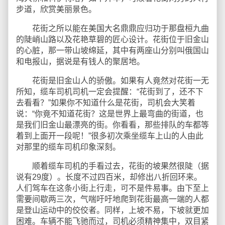
步道，欣赏美丽景色。
花街之所以能在美国大名鼎鼎应归功于那盘桓九曲
的陡峭山路以及花艳草碧的匠心设计。花街位于旧金山
的心脏，那一带山坡绵延，其中有两座山分别叫俄国山
和电报山，据说是有钱人的聚居地。
花街是旧金山人的骄傲。如果有人竟然对花街一无
所知，缆车司机司机一定会提醒：“花街到了，还不下
去看看？”如果你不知道什么是花街，司机会大笑着
说：“你竟不知道花街？这是世界上最弯曲的街道，也
是我们旧金山最漂亮的街。你看看，那些排队的车都等
着到上面开一段呢！”很多初次乘坐缆车上山的人由此
对那里的缆车司机印象深刻。
顺着缆车司机的手看过去，花街的坡果然很陡（据
说有29度）。长度不过四百米，却修出八折回环来。
人们驾车在这条小街上行走，可不是件易事。由下至上
需要间歇两三次，气喘吁吁地爬到花街最高一端的人都
是登山运动中的佼佼者。同样，上坡不易，下坡就更加
困难。车辆不能飞驰而过，司机必须精神集中，双目紧