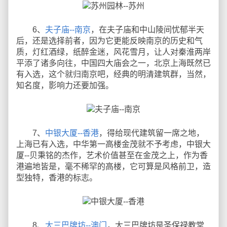
6、
夫子庙--南京
，在夫子庙和中山陵间忧郁半天
后，还是选择前者，因为它更能反映南京的历史和气
质，灯红酒绿，纸醉金迷，风花雪月，让人对秦淮两岸
平添了诸多向往，中国四大庙会之一，北京上海既然已
有入选，这个就归南京吧，经典的明清建筑群，当然，
知名度，影响力还要加强。
7、
中银大厦--香港
，得给现代建筑留一席之地，
上海已有入选，中华第一高楼金茂就不予考虑，中银大
厦--贝秉铭的杰作，艺术价值甚至在金茂之上，作为香
港遍地皆是，毫不稀罕的高楼，它可算是风格前卫，造
型独特，香港的标志。
8、
大三巴牌坊--澳门
，大三巴牌坊是圣保禄教堂