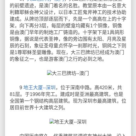
的前壁遗迹，是澳门着名的名胜。教堂原本由一名意大
利籍耶稣会神父设计，以日本工匠鬼斧神工的技术协助
建成。从牌坊顶部逐层而下，先是一个高高在上的十字
架，向下再分3层，每层的壁龛均藏有1个铜像，铜像
是由澳门早年的制炮工厂铸造的。十字架下是1具鸽形
铜像，据说是代表圣神，像的旁边围有太阳、月亮及星
辰的石刻，象征圣母童贞怀孕一刹那时光，铜鸽之下则
是1尊耶稣圣婴雕像。现在，大三巴牌坊已经成为澳门
的象征之一，也是游客澳门之行的必到之地。
9
地王大厦--深圳
，位于深南中路。高420米，共
81层。于1996年完工。建成时是亚洲最高建筑，也是
全国第一个钢结构高层建筑。现为深圳市最高建筑，位
居目前世界十大建筑之列。