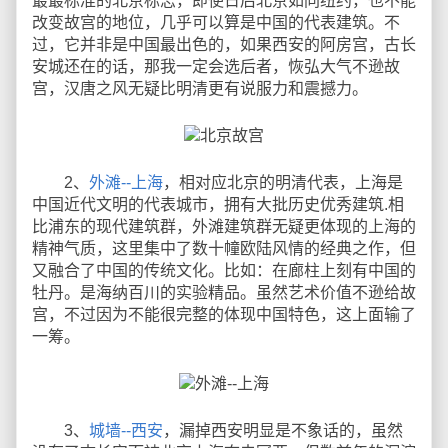
最最标准的北京标志，即使日后北京如同纽约，也不能
改变故宫的地位，几乎可以算是中国的代表建筑。不
过，它并非是中国最出色的，如果西安的阿房宫，古长
安城还在的话，那我一定会选后者，恢弘大气不逊故
宫，汉唐之风无疑比明清更有说服力和震撼力。
2、
外滩--上海
，相对应北京的明清代表，上海是
中国近代文明的代表城市，拥有大批历史优秀建筑.相
比浦东的现代建筑群，外滩建筑群无疑更体现的上海的
精神气质，这里集中了数十幢欧陆风情的经典之作，但
又融合了中国的传统文化。比如：在廊柱上刻有中国的
牡丹。是海纳百川的实验精品。虽然艺术价值不逊给故
宫，不过因为不能很完整的体现中国特色，这上面输了
一筹。
3、
城墙--西安
，漏掉西安明显是不象话的，虽然