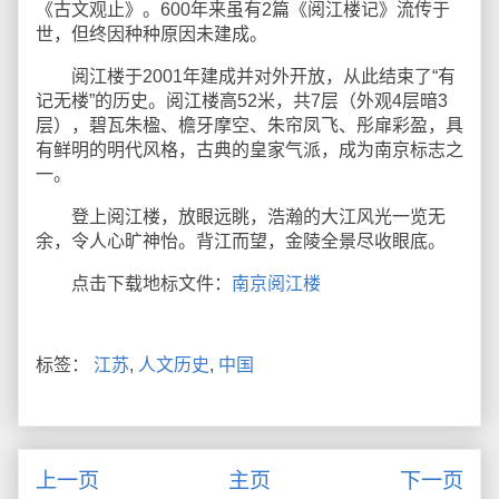
《古文观止》。600年来虽有2篇《阅江楼记》流传于
世，但终因种种原因未建成。
阅江楼于2001年建成并对外开放，从此结束了“有
记无楼”的历史。阅江楼高52米，共7层（外观4层暗3
层），碧瓦朱楹、檐牙摩空、朱帘凤飞、彤扉彩盈，具
有鲜明的明代风格，古典的皇家气派，成为南京标志之
一。
登上阅江楼，放眼远眺，浩瀚的大江风光一览无
余，令人心旷神怡。背江而望，金陵全景尽收眼底。
点击下载地标文件：
南京阅江楼
标签：
江苏
,
人文历史
,
中国
上一页
主页
下一页