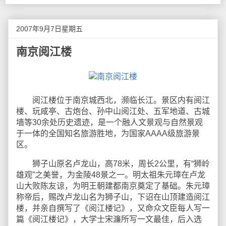
2007年9月7日星期五
南京阅江楼
阅江楼位于南京城西北，濒临长江。景区内有阅江
楼、玩咸亭、古炮台、孙中山阅江处、五军地道、古城
墙等30余处历史遗迹，是一个融人文景观与自然景观
于一体的全国知名旅游胜地，为国家AAAA级旅游景
区。
狮子山原名卢龙山，高78米，周长2公里，有“狮岭
雄观”之美誉，为金陵48景之一。明太祖朱元璋在卢龙
山大败陈友谅，为明王朝建都南京奠定了基础。朱元璋
称帝后，赐改卢龙山名为狮子山，下诏在山顶建造阅江
楼，并亲自撰写了《阅江楼记》，又命众文臣每人写一
篇《阅江楼记》，大学士宋濂所写一文最佳，后入选