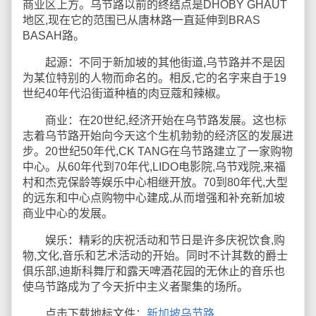
商业区上方。乌节路以前的终结点是DHOBY GHAUT
地区,现在它的范围已从唐林路一直延伸到BRAS
BASAH路。
起源：不同于新加坡的其他街道,乌节路并不是因
为某位特别的人物而命名的。相反,它的名字来自于19
世纪40年代沿街道种植的肉豆蔻和辣椒。
商业：在20世纪,经济开始在乌节路发展。这也标
志着乌节路开始向今天这个生机勃勃的经济区的发展进
步。20世纪50年代,CK TANG在乌节路建立了一家购物
中心。从60年代到70年代,LIDO电影院,乌节戏院,来福
村和杰克保龄等娱乐中心相继开放。70到80年代,大型
的远东和中心点购物中心建成,从而增强和补充新加坡
商业中心的发展。
娱乐：精彩的庆祝活动和节日是许多庆祝饮食,购
物,文化,音乐和艺术活动的开始。同时不计其数的爵士
俱乐部,迪斯科舞厅和露天啤酒花园的无休止的音乐也
使乌节路成为了今天折中主义者聚集的场所。
点击下载地标文件：
新加坡乌节路