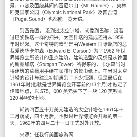
景，市容及围绕其间的雷尼尔山〈Mt. Rainier〉，奥林
匹克国家公园〈Olympic National Park〉及普吉湾
〈Puget Sound〉也都能一览无遗。
到西雅图， 没到过太空针塔，就像到巴黎，没看
过巴黎铁塔一样的扫兴，太空针塔的建成还得从1959
年时说起。这个奇特的造型是由Western 国际饭店的总
裁爱德华卡尔森〈Edward E. Carson〉为了1962 年世
界博览会所设计的重点建筑，建筑造型的灵感是从德国
的斯图加塔〈Stuttgart Tower〉所得来的，卡尔森当时
将建筑的草稿用手绘在咖啡厅的餐巾纸上。在当时太空
针塔的设计与建造初期遇到了不少瓶颈，但是最后在
1961年时(也就是世界博览会开幕前的13个月)才敲定了
建造地点，以 $75，000 美元买下了一块 120 英呎乘
120 英呎的土地。
耗资四百五十万美元建造的太空针塔在1961年十
二月落成，四个月后，也就是世界博览会开幕的第一
天，1962年的四月二十一日正式对外开放。
来源：任我行美国旅游网