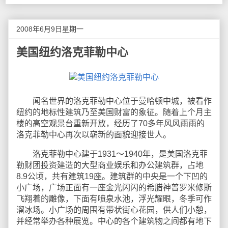
2008年6月9日星期一
美国纽约洛克菲勒中心
闻名世界的洛克菲勒中心位于曼哈顿中城，被看作
纽约的地标性建筑乃至美国财富的象征。随着上个月主
楼的高空观景台重新开放，经历了70多年风风雨雨的
洛克菲勒中心再次以崭新的面貌迎接世人。
洛克菲勒中心建于1931～1940年，是美国洛克菲
勒财团投资建造的大型商业娱乐和办公建筑群，占地
8.9公顷，共有建筑19座。建筑群的中央是一个下凹的
小广场，广场正面有一座金光闪闪的希腊神普罗米修斯
飞翔着的雕像，下面有喷泉水池，浮光耀眼，冬季可作
溜冰场。小广场的周围有带状街心花园，供人们小憩，
并经常举办各种展览。中心的各个建筑物之间都有地下