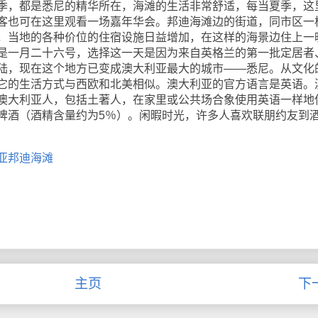
季，都是悉尼的精华所在，海滩的生活非常舒适，每当夏季，这
客也可在这里观看一场嘉年华会。邦迪海滩边的街道，同市区一
，当地的各种价位的住宿设施日益增加，在这样的海景边住上一
是一月二十六号，选择这一天是因为来自英格兰的第一批定居者
陆，现在这个地方已变成澳大利亚最大的城市——悉尼。从文化
它的生活方式与西欧和北美相似。澳大利亚的官方语言是英语。
澳大利亚人，包括土著人，在家里或公共场合象使用英语一样地
啤酒（酒精含量约为5％）。闲暇时光，许多人喜欢联朋约友到
亚邦迪海滩
主页
下