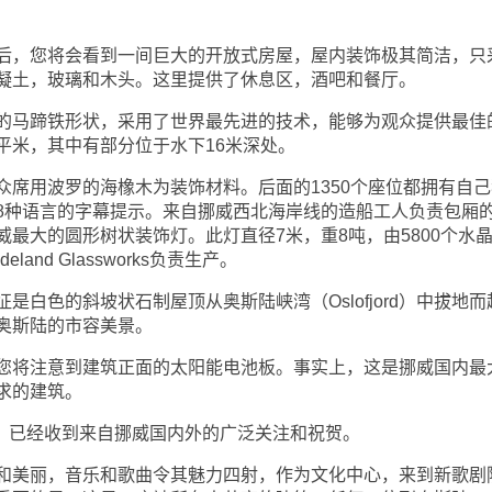
，您将会看到一间巨大的开放式房屋，屋内装饰极其简洁，只
凝土，玻璃和木头。这里提供了休息区，酒吧和餐厅。
马蹄铁形状，采用了世界最先进的技术，能够为观众提供最佳
平米，其中有部分位于水下16米深处。
用波罗的海橡木为装饰材料。后面的1350个座位都拥有自己
8种语言的字幕提示。来自挪威西北海岸线的造船工人负责包厢
最大的圆形树状装饰灯。此灯直径7米，重8吨，由5800个水
nd Glassworks负责生产。
色的斜坡状石制屋顶从奥斯陆峡湾（Oslofjord）中拔地而
奥斯陆的市容美景。
将注意到建筑正面的太阳能电池板。事实上，这是挪威国内最
求的建筑。
，已经收到来自挪威国内外的广泛关注和祝贺。
美丽，音乐和歌曲令其魅力四射，作为文化中心，来到新歌剧