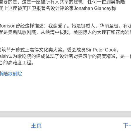
重要的是，这是一座被所有人共享的建筑：任何一位到奥斯陆
上这座被英国卫报著名设计评论家Jonathan Glancey称
。
Morrison曾经这样描述：我恋爱了。她是挪威人，华丽至极，有
就是奥斯陆歌剧院，从峡湾中拔起，美丽惊人的大理石和花岗岩
。
节开幕式上赢得文化类大奖。委会成员Sir Peter Cook，
n和John Walsh认为歌剧院的建成体现了设计者对建筑学的高度精通，是
合的高难度工程。
斯陆歌剧院
主页
下