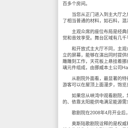
百多个房间。
当您从正门进入到主大厅之后
了相当普通的材料，如石料，混
主观众席的座位布局是经典的
觉和音效享受。舞台区域有几千
和开放式主大厅不同，主观众席
立的屏幕，能够在演出同时提供
雕雕刻工作，天花板上悬挂着挪威
璃元件组成，由挪威本土公司Hadela
从剧院外面看，最显著的特征是白
游客可以在屋顶上面漫步，饱览
如果您从峡湾中观看剧院，您
的、依靠太阳能供电满足能源需
歌剧院在2008年4月开业后
奥斯陆歌剧院诠释的是权威和