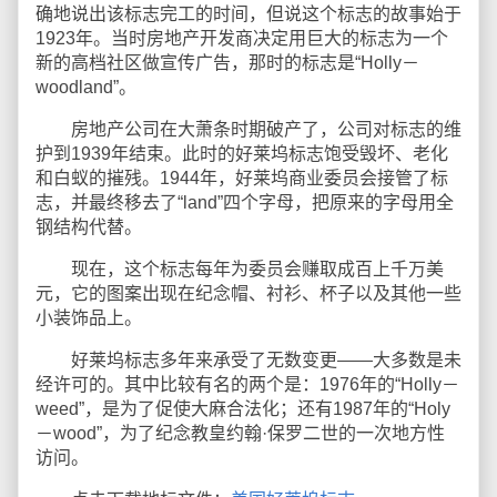
确地说出该标志完工的时间，但说这个标志的故事始于
1923年。当时房地产开发商决定用巨大的标志为一个
新的高档社区做宣传广告，那时的标志是“Holly－
woodland”。
房地产公司在大萧条时期破产了，公司对标志的维
护到1939年结束。此时的好莱坞标志饱受毁坏、老化
和白蚁的摧残。1944年，好莱坞商业委员会接管了标
志，并最终移去了“land”四个字母，把原来的字母用全
钢结构代替。
现在，这个标志每年为委员会赚取成百上千万美
元，它的图案出现在纪念帽、衬衫、杯子以及其他一些
小装饰品上。
好莱坞标志多年来承受了无数变更——大多数是未
经许可的。其中比较有名的两个是：1976年的“Holly－
weed”，是为了促使大麻合法化；还有1987年的“Holy
－wood”，为了纪念教皇约翰·保罗二世的一次地方性
访问。