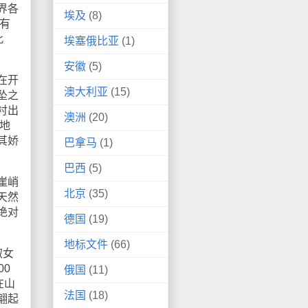
界各
埃及
(8)
有
此
埃塞俄比亚
(1)
安徽
(5)
在开
澳大利亚
(15)
坠之
衬出
澳洲
(20)
地
其娇
巴拿马
(1)
巴西
(5)
崖峭
北京
(35)
天然
绝对
德国
(19)
地标文件
(66)
淑女
0
俄国
(11)
在山
法国
(18)
翩起