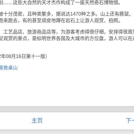
剑……这些大自然的天才杰作构成了一座天然奇石博物馆。
分茂密，且种类繁多，据说达1470种之多。山上还有豚鼠、
跑来跑去，有的甚至顽皮地蹲在岩石上让游人观赏、拍照。
工艺品店、旅游商品店等，为游客考虑得很仔细，安排得很周
足观赏的景点，是标明世界各国及大城市的方位盘，游人可以在
年08月16日第十一版）
普敦桌山
主页
下