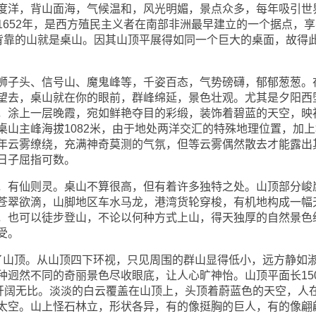
洋，背山面海，气候温和，风光明媚，景点众多，每年吸引世
1652年，是西方殖民主义者在南部非洲最早建立的一个据点，享
敦背靠的山就是桌山。因其山顶平展得如同一个巨大的桌面，故得
子头、信号山、魔鬼峰等，千姿百态，气势磅礴，郁郁葱葱。
望去，桌山就在你的眼前，群峰绵延，景色壮观。尤其是夕阳西
，涂上一层晚霞，宛如鲜艳夺目的彩缎，装饰着碧蓝的天空，映
桌山主峰海拔1082米，由于地处两洋交汇的特殊地理位置，加上
年云雾缭绕，充满神奇莫测的气氛，但等云雾偶然散去才能露出
日子屈指可数。
有仙则灵。桌山不算很高，但有着许多独特之处。山顶部分峻
苍翠欲滴，山脚地区车水马龙，港湾货轮穿梭，有机地构成一幅
，也可以徒步登山，不论以何种方式上山，得天独厚的自然景色
受。
山顶。从山顶四下环视，只见周围的群山显得低小，远方静如
种迥然不同的奇丽景色尽收眼底，让人心旷神怡。山顶平面长150
，开阔无比。淡淡的白云覆盖在山顶上，头顶着蔚蓝色的天空，人
太空。山上怪石林立，形状各异，有的像挺胸的巨人，有的像翩