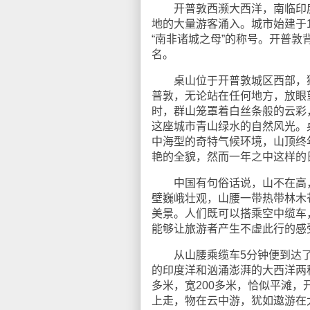
开普敦西濒大西洋，南临印度
地的大量游客涌入。城市始建于
“南非诸城之母”的称号。开普
名。
桌山位于开普敦城区西部，狮
普敦，无论站在任何地方，放眼
时，群山笼罩着白丝条般的云彩
这座城市青山绿水的自然风光。
中海型的奇特气候环境，山顶终
艳的全貌，然而一年之中这样的
中国有句俗话说，山不在高，
壁巍峨壮观，山腰一带热带林木
美景。人们既可以搭乘空中缆车
能够让旅游者产生不虚此行的感
从山腰乘缆车5分钟便到达了
的印度洋和汹涌澎湃的大西洋两
多米，宽200多米，恰似平滩
上走，物在云中游，犹如遨游在