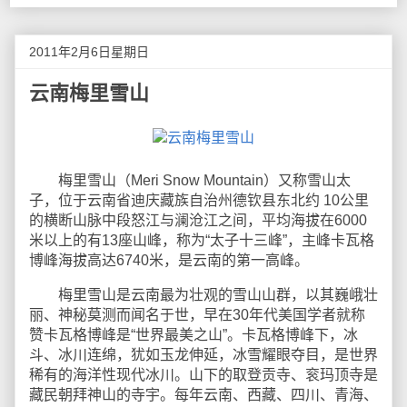
2011年2月6日星期日
云南梅里雪山
梅里雪山（Meri Snow Mountain）又称雪山太
子，位于云南省迪庆藏族自治州德钦县东北约 10公里
的横断山脉中段怒江与澜沧江之间，平均海拔在6000
米以上的有13座山峰，称为“太子十三峰”，主峰卡瓦格
博峰海拔高达6740米，是云南的第一高峰。
梅里雪山是云南最为壮观的雪山山群，以其巍峨壮
丽、神秘莫测而闻名于世，早在30年代美国学者就称
赞卡瓦格博峰是“世界最美之山”。卡瓦格博峰下，冰
斗、冰川连绵，犹如玉龙伸延，冰雪耀眼夺目，是世界
稀有的海洋性现代冰川。山下的取登贡寺、衮玛顶寺是
藏民朝拜神山的寺宇。每年云南、西藏、四川、青海、