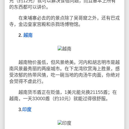
元（约12元）就可以解决食宿问题，而且基本上所有
的东西都可以讲价。
在柬埔寨必去的的景点除了吴哥窟之外，还有巴戎
寺，金边皇家宫殿和杀戮场博物馆。
2.
越南
越南物价虽低，但风景绝美。河内和胡志明市是越
南风景最秀丽的两座城市。在下龙湾欣赏海上胜景，感
受浓郁的热带风情，吃一碗当地的肉汤牛肉面，你绝对
会觉得不虚此行。
越南货币盾正在贬值，1美元能兑换21155盾；在
越南，一天33000盾（约10元）就能过得很舒服。
3.
印度