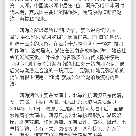
第二大湖，中国淡水湖中居第7位。洱海形成于冰河时
代末期，其成因主要是沉降侵蚀，属高原构造断陷湖
泊，海拔1972米。
洱海之所以最终以“洱”为名，要么说它“形若人
耳”，要么说它“如月抱珥”，因而得名。而“海”的叫法，
则源于云南的习俗。在云南十八怪中就有一怪为“湖泊
称作海”。这就是说，湖泊在云南多被叫做“海”。随着社
会的发展变化，“叶榆水”的名称多在古代文献中使用；
“西洱河”则主要指洱海西南的出口处开始向西流淌、最
后又与漾濞江合流的一段河道；“昆弥川”随昆弥部族的
消失而很少使用；“洱海”就成为这个湖泊最流行的叫
法。
洱海湖体主要在大理市，北岸连接洱源县东南隅，
苍山东麓、玉案山西麓。洱海北部水域原属洱源县。
2004年1月1日，双廊、江尾两镇划入大理市后，全部
水域属于大理市。洱源县成为北岸接壤形势。湖区沿
岸，北有双廊、江尾两镇，东有喜州、湾桥、城邑、七
里桥等镇，南有下关、凤仪等镇，西有挖色、海东等
镇。泄水口洱源河位于西南端大理城区下关。