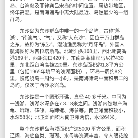
岛、台湾岛及菲律宾吕宋岛的中间位置，属热带地区，
终年高温。是南海诸岛中离大陆最近、岛礁最少的一组
群岛。
东沙岛为东沙群岛中唯一的一个岛屿，古称“落
漈”、“南澳气”、“气”，又称“大东沙”，因位于万山群岛
之东，故称为“东沙”。潮汕渔民称为“月牙岛”，外国人
航海图称为普拉塔斯岛。北距汕头168里，西北距离香
港169里，西距海口420里，东南距菲律宾马尼拉430
里，东北距台湾高雄220里。东沙岛面积约1.8平方公
里（包括1965年填平的浅湖面积），环岛一周约8公
里，慢跑绕岛一周约一小时，是南海诸岛中面积第二的
岛屿，仅次于西沙永兴岛。
东沙礁是一个圆形环礁，直径 40 多千米。中间为
一浅湖，浅湖水深多在7.3-18米之间。浅湖内礁墩产海
龟、玳瑁、砗磲、马蹄螺、海参等。南卫滩面积较小，
水深58米；北卫滩面积为南卫滩两倍，水深64米。
整个东沙群岛海域面积广达5000 平方公里，面积
辽阔，海底鱼类、珊瑚、水母等资源丰富，令人眼花缭