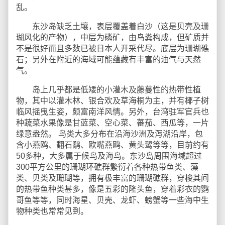
乱。
东沙岛缺乏土壤，表层覆盖着白沙（这是贝壳及珊
瑚风化的产物），中层为磷矿，由鸟粪构成，但矿质并
不是很好而且多数已被日本人开采代尽。底层为珊瑚礁
石；另外在附近的海域可能蕴藏有丰富的油气与天然
气。
岛上几乎都是低矮的小灌木及藤蔓性的热带性植
物，其中以灌木林、银合欢及草海桐为主，并有椰子树
临风摇曳生姿，颇富南洋风情。另外，台湾驻军官兵也
种蔬菜水果像是甘蓝菜、空心菜、蕃茄、西瓜等，一片
绿意盎然。 鸟类大多分布在沿海沙洲及泻湖沿岸，包
含小燕鸥、翻石鹬、欧嘴燕鸥、黄头鹭等等，目前约有
50多种，大多属于候鸟及海鸟。东沙岛周围海域超过
300平方公里的珊瑚环礁群繁衍着各种热带鱼类、藻
类、贝类及珊瑚等，拥有极丰富的珊瑚礁群，穿梭其间
的热带鱼种类甚多，像是五彩的隆头鱼，穿着彩衣的鹦
哥鱼等等，同时海星、贝壳、龙虾、螃蟹等一些海中生
物种类也常常见到。