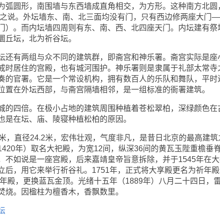
为弧圆形，南围墙与东西墙成直角相交，为方形。这种南方北圆
方”之说。外坛墙东、南、北三面均没有门，只有西边修两座大门—
门）。而内坛墙四周则有东、南、西、北四座天门。内坛建有祭
圜丘坛，北为祈谷坛。
还有两组与众不同的建筑群，即斋宫和神乐署。斋宫实际是座
戒时居住的宫殿，也有城河围护。神乐署则是隶属于礼部太常寺
奏的官署。它是一个常设机构，拥有数百人的乐队和舞队，平时
位置在外坛西部，与斋宫隔墙相邻，是一组标准的衙署建筑。
的四倍。在极小占地的建筑周围种植着苍松翠柏，深绿颜色在
也是在坛、庙、陵寝种植松柏的原因。
，直径24.2米，宏伟壮观，气度非凡，是昔日北京的最高建筑
420年）取名大祀殿，为宽12间，纵深36间的黄瓦玉陛重檐垂
，不如说是一座宫殿，后来嘉靖皇帝旨意拆除，并于1545年在大
立后，用它来举行祈谷礼。1751年，正式将大享殿更名为祈年殿
祈年殿，更换蓝瓦金顶。光绪十五年（1889年）八月二十四日，
焚烧。因楹柱为檀香木，香飘数里。
坛