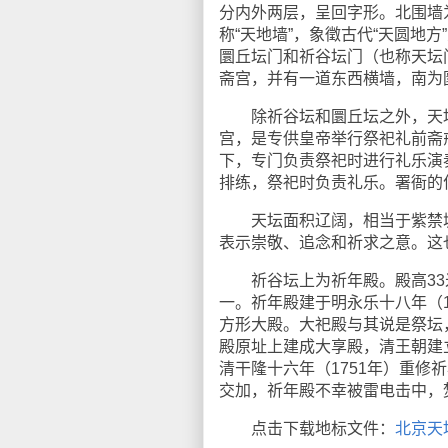
分内外两层，呈回字形。北围墙
称“天地墙”，象徵古代“天圆地
圜丘坛门和祈谷坛门（也称天坛
斋宫，并有一道东西横墙，南为
除祈谷坛和圜丘坛之外，天坛
宫，是专供皇帝举行祭祀礼前斋
下，专门负责祭祀时进行礼乐演
排练，祭祀时负责礼乐。署衙的
天坛面积辽阔，相当于紫禁城
表示崇敬、追念和祈求之意。这
祈谷坛上为祈年殿。殿高33米
一。祈年殿建于明永乐十八年（1
方形大殿。大祀殿与其说是祭坛
殿原址上建成大享殿，清王朝建
清干隆十六年（1751年）重修
交加，祈年殿不幸被雷电击中，
点击下载地标文件：
北京天