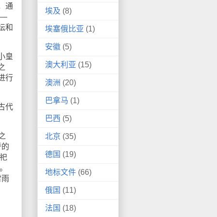
，通
埃及
(8)
—
坛和
埃塞俄比亚
(1)
安徽
(5)
小皇
澳大利亚
(15)
之
进行
澳洲
(20)
巴拿马
(1)
古代
巴西
(5)
之
北京
(35)
脊的
德国
(19)
祀
。
地标文件
(66)
雷雨
俄国
(11)
法国
(18)