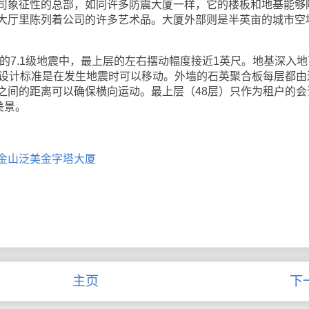
象征性的总部，如同许多防震大厦一样，它的楼板和地基能够
大厅里陈列着公司的许多艺术品。大厦外部则是半英亩的城市空
的7.1级地震中，最上层的左右摆动幅度接近1英尺。地基深入地
，设计标准是在发生地震时可以移动。外墙的石英聚合板每层都由
之间的距离可以确保横向运动。最上层（48层）只作为租户的会
美景。
金山泛美金字塔大厦
主页
下