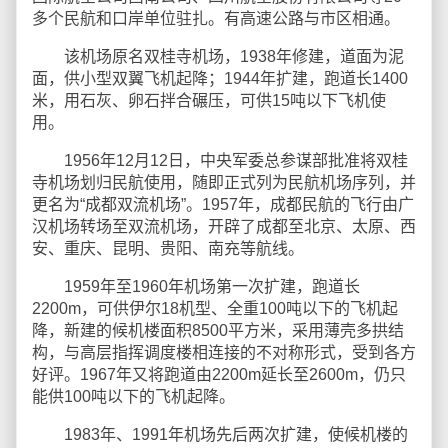
多个民航和口岸单位驻扎。有高速公路与市区相通。
该机场原名双桂寺机场，1938年修建，道面为泥
面，供小型双翼飞机起降；1944年扩建，跑道长1400
米，用石灰、卵石拌合碾压，可供15吨以下飞机使
用。
1956年12月12日，中央军委总参谋部批准将双桂
寺机场划归民航使用，随即正式列为民航机场序列，并
更名为“成都双流机场”。1957年，成都民航的飞行由广
汉机场转场至双流机场，开辟了成都至北京、太原、西
安、重庆、昆明、贵阳、南充等航线。
1959年至1960年机场第一次扩建，跑道长
2200m，可供伊尔18机型、全重100吨以下的飞机起
降，新建的候机楼面积8500平方米，采用薄壳多拱结
构，与高层指挥调度楼相连接的不对称形式，受到各方
好评。1967年又将跑道由2200m延长至2600m，仍只
能供100吨以下的飞机起降。
1983年、1991年机场先后两次扩建，使候机楼的