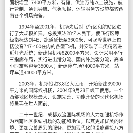
面积增至17400平方米，有储、供油万吨以上设施，航
行管制、通讯导航、气象预报、运输服务等设施都较西
南各个机场完备。
1994年至2001年，机场先后对飞行区和航站区进
行了大规模扩建，总投资达28亿人民币，使飞行区等
级指标达到4E，跑道延长至3600米，可起降世界上包
括波音747-400在内的各型飞机，并安装了二类精密进
近灯光系统；新建候机楼82000平方米，设计采用平行
三指廊布局，实行进出港分流、国内外旅客分流，高峰
小时旅客容量3500人；新建停车场74000平方米，站
坪车道44000平方米。
2003年，机场投资3.8亿人民币，开始新建39000
平方米的国际候机楼，2004年9月28日竣工使用。一个
西部地区规模最大、设施完善、功能齐备的现代化机场
将呈现在世人面前。
二十一世纪，成都双流国际机场将大力加强机场作
为西南地区枢纽机场的功能和地位，以其更加优美的环
境、更加完善周到的服务、更加现代化的设施迎接八方